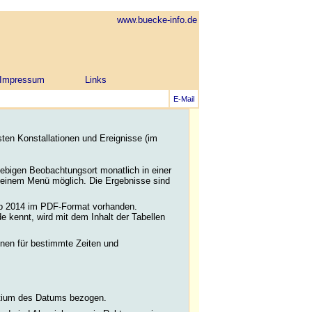
www.buecke-info.de
Impressum
Links
E-Mail
gsten Konstallationen und Ereignisse (im
iebigen Beobachtungsort monatlich in einer
t in einem Menü möglich. Die Ergebnisse sind
ab 2014 im PDF-Format vorhanden.
e kennt, wird mit dem Inhalt der Tabellen
nnen für bestimmte Zeiten und
ktium des Datums bezogen.