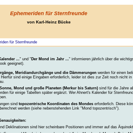
Ephemeriden für Sternfreunde
von Karl-Heinz Bücke
den für Sternfreunde
alender ...
" und "
Der Mond im Jahr ...
" informieren jährlich über die wichti
ook geeignet).
tergänge, Meridiandurchgänge und die Dämmerungen
werden für einen bel
. Hierfür sind einige Eingaben erforderlich, leider ist dies zur Zeit noch nich
au.
Sonne, Mond und große Planeten (Merkur bis Saturn)
sind für die Jahre 
den für einige Tabellen später ergänzt. Wer Ahnert's Kalender für Sternfreund
ben.
ungen sind
topozentrische Koordinaten des Mondes
erforderlich. Diese kö
berechnet werden (siehe nebenstehenden Link "Mond topozentrisch").
enauigkeiten:
nd Deklinationen sind hier scheinbare Positionen und immer auf das Äquino