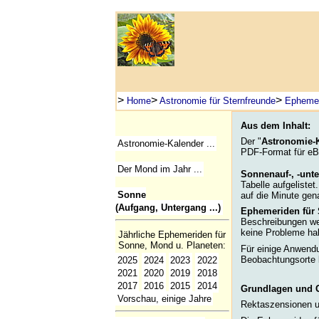
>
>
>
Home
Astronomie für Sternfreunde
Ephemeri
Aus dem Inhalt:
Der "
Astronomie-K
Astronomie-Kalender ...
PDF-Format für eB
Der Mond im Jahr ...
Sonnenauf-, -un
Tabelle aufgelistet
Sonne
auf die Minute gen
(Aufgang, Untergang ...)
Ephemeriden für 
Beschreibungen wer
keine Probleme ha
Jährliche Ephemeriden für
Sonne, Mond u. Planeten:
Für einige Anwend
Beobachtungsorte 
2025
2024
2023
2022
2021
2020
2019
2018
2017
2016
2015
2014
Grundlagen und G
Vorschau, einige Jahre
Rektaszensionen u