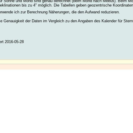
ür Sonne und Mond sind genau berechnet (beim Mond nach Meeus). Beim Mo
Deklinationen bis zu 4" möglich. Die Tabellen geben geozentrische Koordinaten
verwende ich zur Berechnung Näherungen, die den Aufwand reduzieren.
ie Genauigkeit der Daten im Vergleich zu den Angaben des Kalender für Sternf
ert 2016-05-28