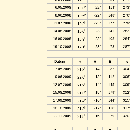
19.5
h
6.05.2008
-22°
114°
273
19.6
h
8.06.2008
-22°
148°
276
19.5
h
12.07.2008
-23°
177°
279
19.2
h
14.08.2008
-23°
141°
282
19.0
h
16.09.2008
-23°
108°
284
18.9
h
19.10.2008
-23°
78°
287
19.1
Datum
α
δ
E
l - π
h
7.05.2009
-14°
82°
304
21.8
h
9.06.2009
-13°
112°
306
22.0
h
12.07.2009
-14°
145°
309
21.9
h
15.08.2009
-15°
179°
312
21.6
h
17.09.2009
-16°
144°
315
21.4
h
20.10.2009
-17°
110°
317
21.3
h
22.11.2009
-16°
79°
320
21.5