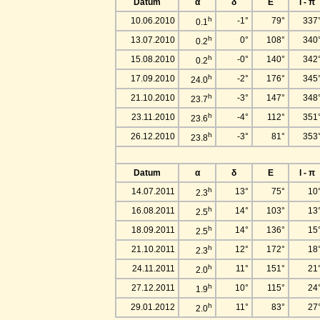
Datum
α
δ
E
l - π
h
10.06.2010
-1°
79°
337
0.1
h
13.07.2010
0°
108°
340
0.2
h
15.08.2010
-0°
140°
342
0.2
h
17.09.2010
-2°
176°
345
24.0
h
21.10.2010
-3°
147°
348
23.7
h
23.11.2010
-4°
112°
351
23.6
h
26.12.2010
-3°
81°
353
23.8
Datum
α
δ
E
l - π
h
14.07.2011
13°
75°
10
2.3
h
16.08.2011
14°
103°
13
2.5
h
18.09.2011
14°
136°
15
2.5
h
21.10.2011
12°
172°
18
2.3
h
24.11.2011
11°
151°
21
2.0
h
27.12.2011
10°
115°
24
1.9
h
29.01.2012
11°
83°
27
2.0