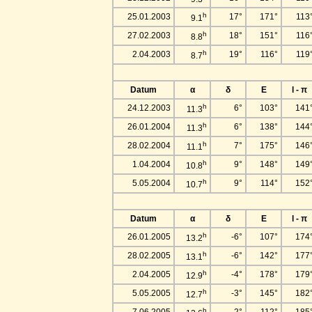
h
25.01.2003
17°
171°
113
9.1
h
27.02.2003
18°
151°
116
8.8
h
2.04.2003
19°
116°
119
8.7
Datum
α
δ
E
l - π
h
24.12.2003
6°
103°
141
11.3
h
26.01.2004
6°
138°
144
11.3
h
28.02.2004
7°
175°
146
11.1
h
1.04.2004
9°
148°
149
10.8
h
5.05.2004
9°
114°
152
10.7
Datum
α
δ
E
l - π
h
26.01.2005
-6°
107°
174
13.2
h
28.02.2005
-6°
142°
177
13.1
h
2.04.2005
-4°
178°
179
12.9
h
5.05.2005
-3°
145°
182
12.7
h
7.06.2005
-2°
112°
185