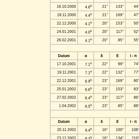
h
16.10.2000
21°
133°
44
4.6
h
18.11.2000
21°
169°
47
4.4
h
22.12.2000
20°
153°
50
4.1
h
24.01.2001
20°
117°
52
4.0
h
26.02.2001
20°
85°
55
4.1
Datum
α
δ
E
l - π
h
17.10.2001
22°
99°
74
7.1
h
19.11.2001
22°
132°
77
7.1
h
22.12.2001
23°
169°
80
6.9
h
25.01.2002
23°
153°
83
6.6
h
27.02.2002
23°
117°
86
6.4
h
1.04.2002
23°
85°
88
6.5
Datum
α
δ
E
l - π
h
20.11.2002
16°
100°
108
9.4
h
23.12.2002
16°
134°
110
9.3