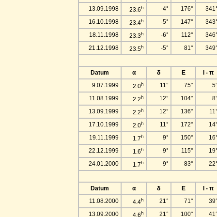
h
13.09.1998
-4°
176°
341
23.6
h
16.10.1998
-5°
147°
343
23.4
h
18.11.1998
-6°
112°
346
23.3
h
21.12.1998
-5°
81°
349
23.5
Datum
α
δ
E
l - π
h
9.07.1999
11°
75°
5
2.0
h
11.08.1999
12°
104°
8
2.2
h
13.09.1999
12°
136°
11
2.2
h
17.10.1999
11°
172°
14
2.0
h
19.11.1999
9°
150°
16
1.7
h
22.12.1999
9°
115°
19
1.6
h
24.01.2000
9°
83°
22
1.7
Datum
α
δ
E
l - π
h
11.08.2000
21°
71°
39
4.4
h
13.09.2000
21°
100°
41
4.6