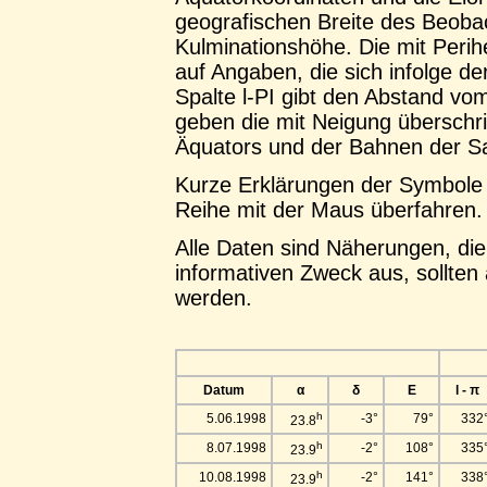
geografischen Breite des Beobac
Kulminationshöhe. Die mit Perih
auf Angaben, die sich infolge de
Spalte l-PI gibt den Abstand vo
geben die mit Neigung überschr
Äquators und der Bahnen der Sat
Kurze Erklärungen der Symbole f
Reihe mit der Maus überfahren.
Alle Daten sind Näherungen, die
informativen Zweck aus, sollten
werden.
Datum
α
δ
E
l - π
h
5.06.1998
-3°
79°
332
23.8
h
8.07.1998
-2°
108°
335
23.9
h
10.08.1998
-2°
141°
338
23.9