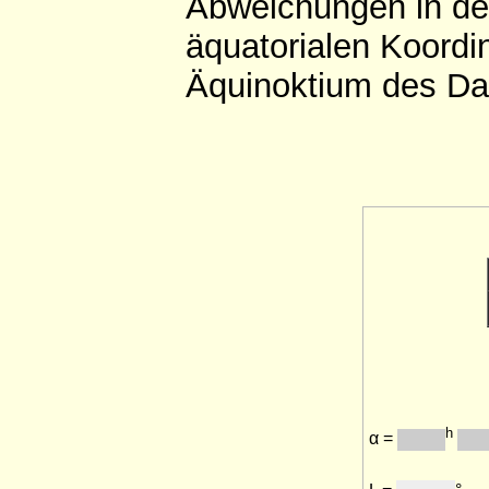
Abweichungen in der
äquatorialen Koordi
Äquinoktium des Da
h
α =