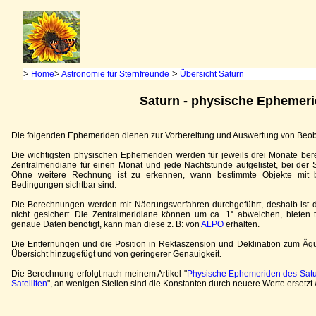
>
>
>
Home
Astronomie für Sternfreunde
Übersicht Saturn
Saturn - physische Ephemer
Die folgenden Ephemeriden dienen zur Vorbereitung und Auswertung von Beo
Die wichtigsten physischen Ephemeriden werden für jeweils drei Monate berec
Zentralmeridiane für einen Monat und jede Nachtstunde aufgelistet, bei der S
Ohne weitere Rechnung ist zu erkennen, wann bestimmte Objekte mit b
Bedingungen sichtbar sind.
Die Berechnungen werden mit Näerungsverfahren durchgeführt, deshalb ist di
nicht gesichert. Die Zentralmeridiane können um ca. 1° abweichen, bieten 
genaue Daten benötigt, kann man diese z. B: von
ALPO
erhalten.
Die Entfernungen und die Position in Rektaszension und Deklination zum Äq
Übersicht hinzugefügt und von geringerer Genauigkeit.
Die Berechnung erfolgt nach meinem Artikel "
Physische Ephemeriden des Saturn
Satelliten
", an wenigen Stellen sind die Konstanten durch neuere Werte ersetzt