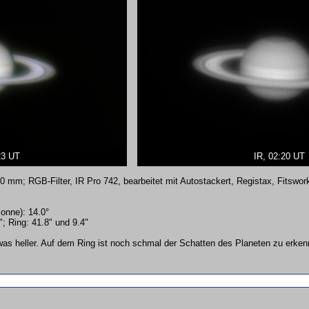
23 UT
IR, 02:20 UT
m; RGB-Filter, IR Pro 742, bearbeitet mit Autostackert, Registax, Fitswor
Sonne): 14.0°
; Ring: 41.8" und 9.4"
was heller. Auf dem Ring ist noch schmal der Schatten des Planeten zu erken