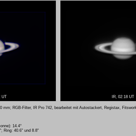
2 UT
IR, 02:18 UT
m; RGB-Filter, IR Pro 742, bearbeitet mit Autostackert, Registax, Fitswork
Sonne): 14.4°
; Ring: 40.6" und 8.8"