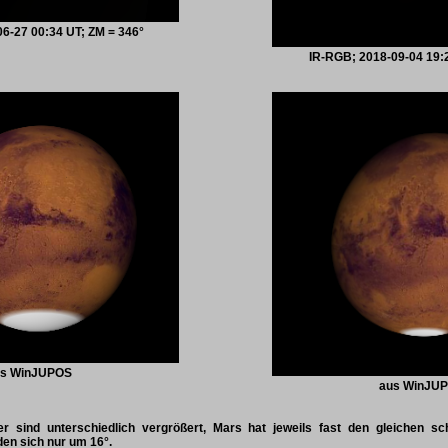
6-27 00:34 UT; ZM = 346°
IR-RGB; 2018-09-04 19:2
us WinJUPOS
aus WinJU
er sind unterschiedlich vergrößert, Mars hat jeweils fast den gleichen s
en sich nur um 16°.