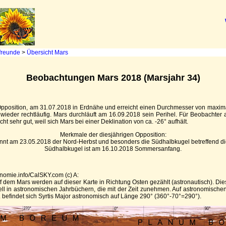
freunde
>
Übersicht Mars
Beobachtungen Mars 2018 (Marsjahr 34)
Opposition, am 31.07.2018 in Erdnähe und erreicht einen Durchmesser von maximal
d wieder rechtläufig. Mars durchläuft am 16.09.2018 sein Perihel. Für Beobachter a
sehr gut, weil sich Mars bei einer Deklination von ca. -26° aufhält.
Merkmale der diesjährigen Opposition:
nnt am 23.05.2018 der Nord-Herbst und besonders die Südhalbkugel betreffend di
Südhalbkugel ist am 16.10.2018 Sommersanfang.
nomie.info/CalSKY.com (c) A:
 dem Mars werden auf dieser Karte in Richtung Osten gezählt (astronautisch). Dies 
nell in astronomischen Jahrbüchern, die mit der Zeit zunehmen. Auf astronomisch
. befindet sich Syrtis Major astronomisch auf Länge 290° (360°-70°=290°).