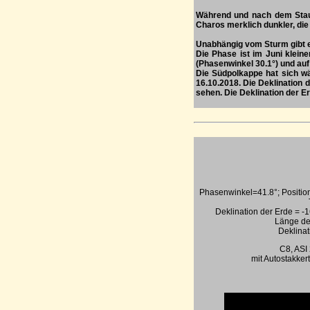
Während und nach dem Staub
Charos merklich dunkler, die
Unabhängig vom Sturm gibt 
Die Phase ist im Juni klein
(Phasenwinkel 30.1°) und auf 
Die Südpolkappe hat sich wä
16.10.2018. Die Deklination 
sehen. Die Deklination der Er
Phasenwinkel=41.8°; Positio
Deklination der Erde = -1
Länge de
Deklinat
C8, ASI
mit Autostakkert