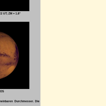
2 UT; ZM = 1.8°
POS
cheinbaren Durchmesser. Die