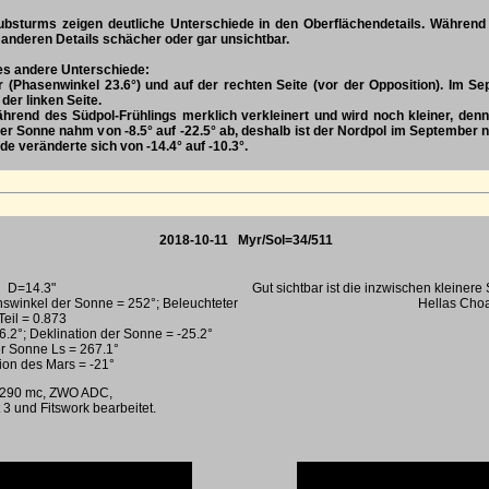
sturms zeigen deutliche Unterschiede in den Oberflächendetails. Während 
 anderen Details schächer oder gar unsichtbar.
es andere Unterschiede:
er (Phasenwinkel 23.6°) und auf der rechten Seite (vor der Opposition). Im S
der linken Seite.
hrend des Südpol-Frühlings merklich verkleinert und wird noch kleiner, de
der Sonne nahm von -8.5° auf -22.5° ab, deshalb ist der Nordpol im September n
de veränderte sich von -14.4° auf -10.3°.
2018-10-11 Myr/Sol=34/511
D=14.3"
Gut sichtbar ist die inzwischen kleinere 
nswinkel der Sonne = 252°; Beleuchteter
Hellas Cho
Teil = 0.873
6.2°; Deklination der Sonne = -25.2°
r Sonne Ls = 267.1°
ion des Mars = -21°
 290 mc, ZWO ADC,
 3 und Fitswork bearbeitet.