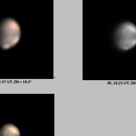
>
:37 UT; ZM = 18.0°
IR; 19:23 UT; ZM