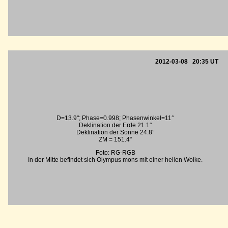
2012-03-08 20:35 UT
D=13.9"; Phase=0.998; Phasenwinkel=11°
Deklination der Erde 21.1°
Deklination der Sonne 24.8°
ZM = 151.4°
Foto: RG-RGB
In der Mitte befindet sich Olympus mons mit einer hellen Wolke.