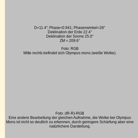
D=11.4"; Phase=0.941; Phasenwinkel=28°
Deklination der Erde 22.4°
Deklination der Sonne 25.0°
ZM = 209.6°
Foto: RGB
Mitte rechts befindet sich Olympus mons (weiße Wolke).
Foto: (IR-R)-RGB
Eine andere Bearbeitung der gleichen Aufnahme, die Wolke bei Olympus
Mons ist nicht so deutlich zu erkennen, durch geringere Schärfung aber eine
natürlichere Darstellung.