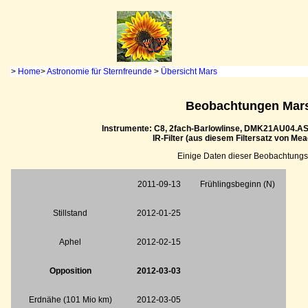
>
Home
>
Astronomie für Sternfreunde
>
Übersicht Mars
Beobachtungen Mars
Instrumente: C8, 2fach-Barlowlinse, DMK21AU04.AS,
IR-Filter (aus diesem Filtersatz von Mea
Einige Daten dieser Beobachtungs
2011-09-13
Frühlingsbeginn (N)
Stillstand
2012-01-25
Aphel
2012-02-15
Opposition
2012-03-03
Erdnähe (101 Mio km)
2012-03-05