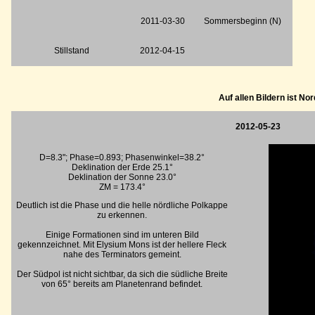
2011-03-30
Sommersbeginn (N)
Stillstand
2012-04-15
Auf allen Bildern ist No
2012-05-23
D=8.3"; Phase=0.893; Phasenwinkel=38.2°
Deklination der Erde 25.1°
Deklination der Sonne 23.0°
ZM = 173.4°
Deutlich ist die Phase und die helle nördliche Polkappe
zu erkennen.
Einige Formationen sind im unteren Bild
gekennzeichnet. Mit Elysium Mons ist der hellere Fleck
nahe des Terminators gemeint.
Der Südpol ist nicht sichtbar, da sich die südliche Breite
von 65° bereits am Planetenrand befindet.