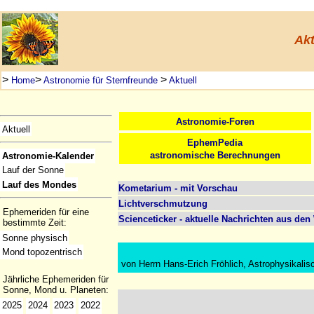
Akt
>
>
>
Home
Astronomie für Sternfreunde
Aktuell
Astronomie-Foren
Aktuell
EphemPedia
astronomische Berechnungen
Astronomie-Kalender
Lauf der Sonne
Lauf des Mondes
Kometarium - mit Vorschau
Lichtverschmutzung
Ephemeriden für eine
Scienceticker - aktuelle Nachrichten aus de
bestimmte Zeit:
Sonne physisch
Mond topozentrisch
von Herrn Hans-Erich Fröhlich, Astrophysikalis
Jährliche Ephemeriden für
Sonne, Mond u. Planeten:
2025
2024
2023
2022